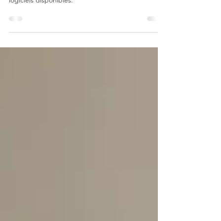
Pourquoi un logiciel de gestion de chantier en
tant qu'architecte? Voici notre comparatif des
logiciels disponibles.