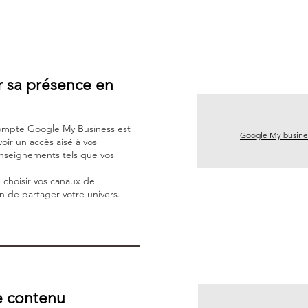
 sa présence en
compte
Google My Business
est
Google My busine
voir un accès aisé à vos
nseignements tels que vos
 choisir vos canaux de
 de partager votre univers.
e contenu