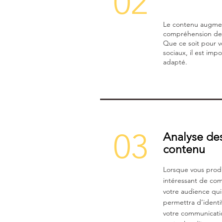
02
Le contenu augmente
compréhension de v
Que ce soit pour vo
sociaux, il est imp
adapté.
03
Analyse des
contenu
Lorsque vous produ
intéressant de co
votre audience qui
permettra d’identifi
votre communicatio