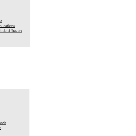
va
lications
 de diffusion
book
s