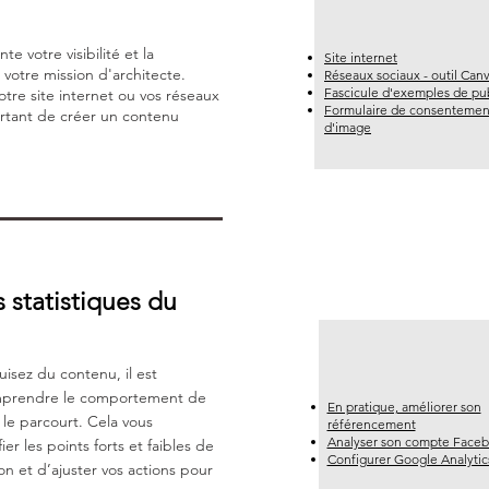
 votre visibilité et la
Site internet
otre mission d'architecte.
Réseaux sociaux - outil Can
Fascicule d'exemples de pub
tre site internet ou vos réseaux
Formulaire de consentement
ortant de créer un contenu
d'image
 statistiques du
isez du contenu, il est
mprendre le comportement de
En pratique, améliorer son
 le parcourt. Cela vous
référencement
Analyser son compte Face
er les points forts et faibles de
Configurer Google Analytic
n et d’ajuster vos actions pour