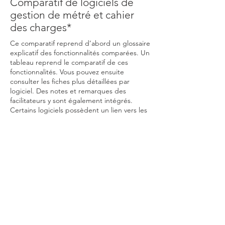
Comparatif de logiciels de
gestion de métré et cahier
des charges*
Ce comparatif reprend d’abord un glossaire
explicatif des fonctionnalités comparées. Un
tableau reprend le comparatif de ces
fonctionnalités. Vous pouvez ensuite
consulter les fiches plus détaillées par
logiciel. Des notes et remarques des
facilitateurs y sont également intégrés.
Certains logiciels possèdent un lien vers les
webinaires organisés lors des Themas de
l'UWA. Ceux-ci vous permettent de
visionner les démonstrations et ainsi de
visualiser les interfaces