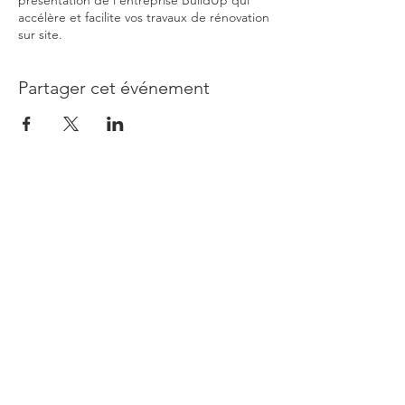
présentation de l’entreprise BuildUp qui
accélère et facilite vos travaux de rénovation
sur site.
Partager cet événement
Accueil
Administratif
Marketing
Gestion de projet
Infrastructure
Agenda